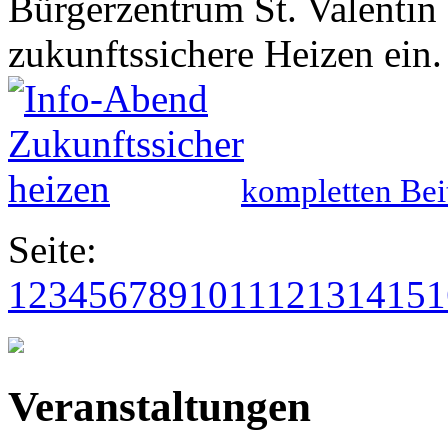
Bürgerzentrum St. Valentin
zukunftssichere Heizen ein. 
kompletten Bei
Seite:
1
2
3
4
5
6
7
8
9
10
11
12
13
14
15
1
Veranstaltungen