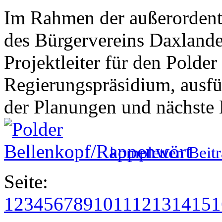
Im Rahmen der außerordent
des Bürgervereins Daxlande
Projektleiter für den Pold
Regierungspräsidium, ausfü
der Planungen und nächste B
kompletten Beitr
Seite:
1
2
3
4
5
6
7
8
9
10
11
12
13
14
15
1