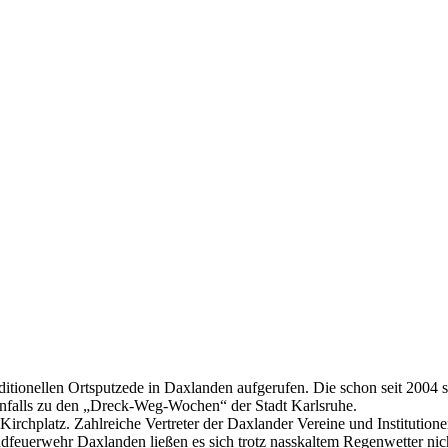
itionellen Ortsputzede in Daxlanden aufgerufen. Die schon seit 2004 st
enfalls zu den „Dreck-Weg-Wochen“ der Stadt Karlsruhe.
rchplatz. Zahlreiche Vertreter der Daxlander Vereine und Institution
dfeuerwehr Daxlanden ließen es sich trotz nasskaltem Regenwetter nic